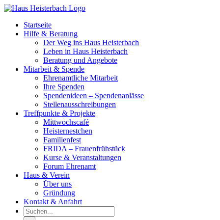
Zum
Inhalt
Startseite
springen
Hilfe & Beratung
Der Weg ins Haus Heisterbach
Leben in Haus Heisterbach
Beratung und Angebote
Mitarbeit & Spende
Ehrenamtliche Mitarbeit
Ihre Spenden
Spendenideen – Spendenanlässe
Stellenausschreibungen
Treffpunkte & Projekte
Mittwochscafé
Heisternestchen
Familienfest
FRIDA – Frauenfrühstück
Kurse & Veranstaltungen
Forum Ehrenamt
Haus & Verein
Über uns
Gründung
Kontakt & Anfahrt
Suche
nach: