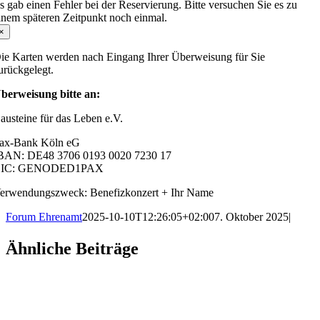
s gab einen Fehler bei der Reservierung. Bitte versuchen Sie es zu
inem späteren Zeitpunkt noch einmal.
×
ie Karten werden nach Eingang Ihrer Überweisung für Sie
urückgelegt.
berweisung bitte an:
austeine für das Leben e.V.
ax-Bank Köln eG
BAN: DE48 3706 0193 0020 7230 17
BIC: GENODED1PAX
erwendungszweck: Benefizkonzert + Ihr Name
Forum Ehrenamt
2025-10-10T12:26:05+02:00
7. Oktober 2025
|
Facebook
X
LinkedIn
WhatsApp
Telegram
Tumblr
Xing
E-
Ähnliche Beiträge
Mail