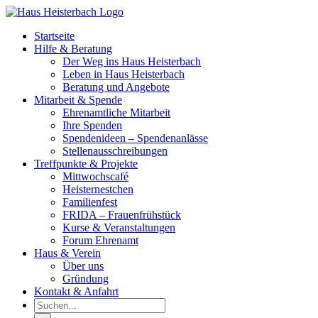
Zum
Inhalt
Startseite
springen
Hilfe & Beratung
Der Weg ins Haus Heisterbach
Leben in Haus Heisterbach
Beratung und Angebote
Mitarbeit & Spende
Ehrenamtliche Mitarbeit
Ihre Spenden
Spendenideen – Spendenanlässe
Stellenausschreibungen
Treffpunkte & Projekte
Mittwochscafé
Heisternestchen
Familienfest
FRIDA – Frauenfrühstück
Kurse & Veranstaltungen
Forum Ehrenamt
Haus & Verein
Über uns
Gründung
Kontakt & Anfahrt
Suche
nach: