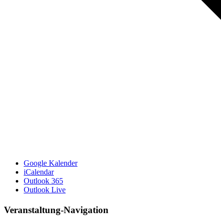
Google Kalender
iCalendar
Outlook 365
Outlook Live
Facebook
X
LinkedIn
WhatsApp
Telegram
Tumblr
Xing
E-
Veranstaltung-Navigation
Mail