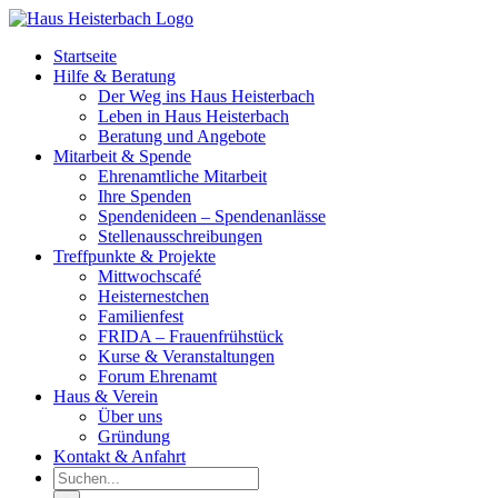
Zum
Inhalt
Startseite
springen
Hilfe & Beratung
Der Weg ins Haus Heisterbach
Leben in Haus Heisterbach
Beratung und Angebote
Mitarbeit & Spende
Ehrenamtliche Mitarbeit
Ihre Spenden
Spendenideen – Spendenanlässe
Stellenausschreibungen
Treffpunkte & Projekte
Mittwochscafé
Heisternestchen
Familienfest
FRIDA – Frauenfrühstück
Kurse & Veranstaltungen
Forum Ehrenamt
Haus & Verein
Über uns
Gründung
Kontakt & Anfahrt
Suche
nach: