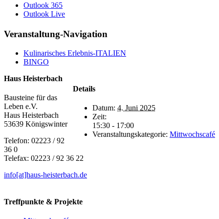
Outlook 365
Outlook Live
Facebook
X
LinkedIn
WhatsApp
Telegram
Tumblr
Xing
E-
Veranstaltung-Navigation
Mail
Kulinarisches Erlebnis-ITALIEN
BINGO
Haus Heisterbach
Details
Bausteine für das
Leben e.V.
Datum:
4. Juni 2025
Haus Heisterbach
Zeit:
53639 Königswinter
15:30 - 17:00
Veranstaltungskategorie:
Mittwochscafé
Telefon: 02223 / 92
36 0
Telefax: 02223 / 92 36 22
info[at]haus-heisterbach.de
Treffpunkte & Projekte