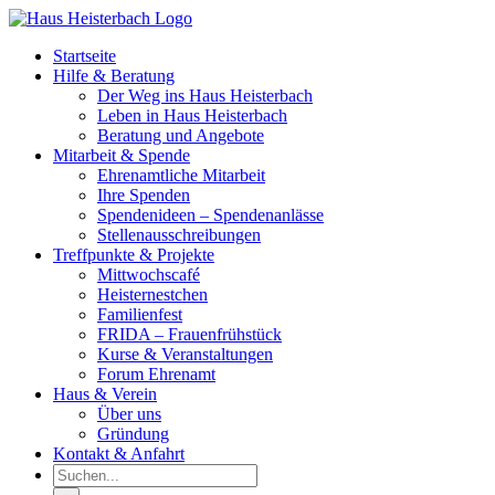
Zum
Inhalt
Startseite
springen
Hilfe & Beratung
Der Weg ins Haus Heisterbach
Leben in Haus Heisterbach
Beratung und Angebote
Mitarbeit & Spende
Ehrenamtliche Mitarbeit
Ihre Spenden
Spendenideen – Spendenanlässe
Stellenausschreibungen
Treffpunkte & Projekte
Mittwochscafé
Heisternestchen
Familienfest
FRIDA – Frauenfrühstück
Kurse & Veranstaltungen
Forum Ehrenamt
Haus & Verein
Über uns
Gründung
Kontakt & Anfahrt
Suche
nach: